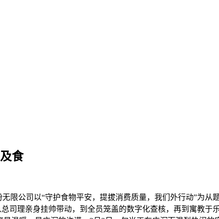
5及食
限公司以“守护食物平安，提拔消费质量，我们外行动”为从
。从总司理亲身挂帅带动，到全员笼盖的数字化查核，再到寓教