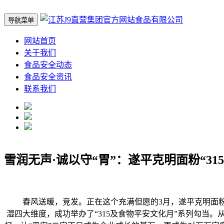
导航菜单
网站首页
关于我们
食品安全动态
食品安全资讯
联系我们
雪润无声·诚以守“胃”：遂平克明面粉“31
春风送暖，竞发。正在这个充满但愿的3月，遂平克明面粉无
湿四大维度，成功举办了“315及食物平安文化月”系列勾当