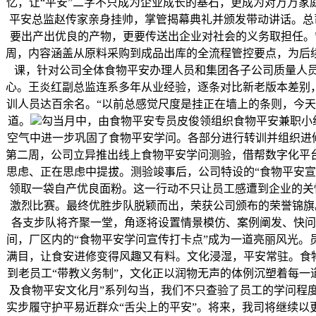
忆，让“平安”二字不只成为企业成长的基石，更成为对万万家
平安总监赵传家亲身挂帅，掌管揭幕典礼并颁发带动讲话。总
要出产出优良的产物，更要传送出企业对社会的义务取担任。
周，内容涵盖从原料采购到成品出库的全流程管控要点，为后
课，针对公司全体食物平安办理人员和集团各子公司质量人员组织
心。王炎红副总监连系多年从业经验，逐条对比新老版本差别
训人员达百余名。“以前总感觉尺度是挂正在墙上的条则，今
道。
勾当月中，由食物平安专员皮俊领组织食物平安兼职小组
空气中进一步巩固了食物平安学问。各部分进行转训并组织进修
第二周，公司立异推出线上食物平安学问测验，借帮数字化平
思虑、正在思虑中提拔。测验竣事后，公司特设的“食物平安
领取一袋自产优良面粉。这一行动不只让员工感遭到企业的关
激烈比赛。最终优胜步队脱颖而出，荣获公司颁布的荣誉锦旗
各支步队将齐聚一堂，角逐将设置情景模仿、案例阐发、快问
间，厂区内的“食物平安学问宣传打卡点”成为一道亮丽风光
满目，让食安进修变得风趣又有料。文化浸湿，平安常驻。食
到老员工“带教义务制”，文化正以润物无声的体例沉塑着每一
及食物平安文化月”系列勾当，我们不只查验了员工的学问程
实步履守护平易近群众“舌尖上的平安”。将来，我司将继续