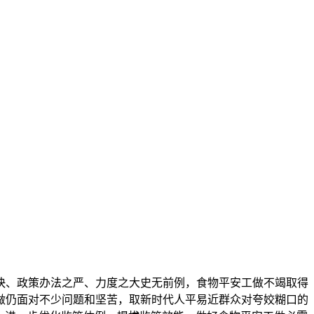
、政策办法之严、力度之大史无前例，食物平安工做不竭取得
做仍面对不少问题和坚苦，取新时代人平易近群众对夸姣糊口的