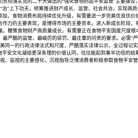
切贯彻落实党的二十大做出的“强化食物药品平安监管”主要摆设
”“治”上下功夫，统筹推进财产成长、监管、社会共治，实现高
添加，食物消费布局持续优化升级，有需要进一步完美优良优价
合作力的主要表现，是博得市场的主要资本。进入新成长阶段，
量。鞭策食物财产高质量成长，有需要正在食物平安国度尺度根本
、最严酷的监管、最峻厉的惩罚、最庄重的问责的要求。必需“严
美同一的行政法律法式和尺度，严酷落实法律公示、全过程记实
食物平安文化凝结更深条理的价值认同，往往能起到事半功倍的结
视、监视的主要感化，沉视指导泛博消费者积极参取食物平安管