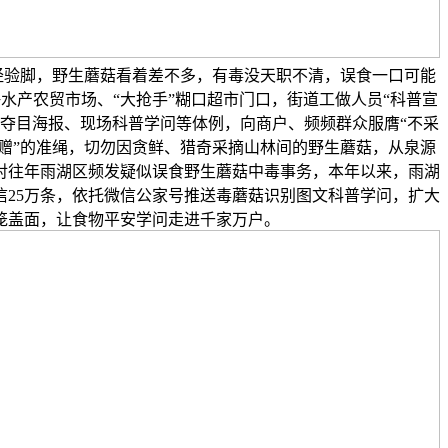
经验脚，野生蘑菇看着差不多，有毒没天职不清，误食一口可能
水产农贸市场、“大抢手”糊口超市门口，街道工做人员“科普宣
、夺目海报、现场科普学问等体例，向商户、频频群众服膺“不采
赠”的准绳，切勿因贪鲜、猎奇采摘山林间的野生蘑菇，从泉源
对往年雨湖区频发疑似误食野生蘑菇中毒事务，本年以来，雨湖
信25万条，依托微信公家号推送毒蘑菇识别图文科普学问，扩大
笼盖面，让食物平安学问走进千家万户。