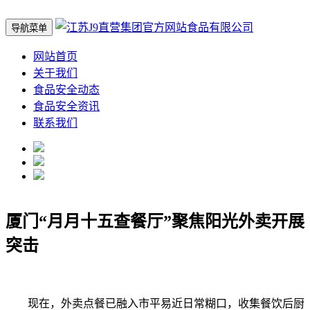
导航菜单
网站首页
关于我们
食品安全动态
食品安全资讯
联系我们
厦门“月月十五查餐厅”聚焦阳光外卖开展
突击
现在，外卖点餐已融入市平易近日常糊口，收集餐饮后厨