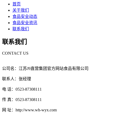
首页
关于我们
食品安全动态
食品安全资讯
联系我们
联系我们
CONTACT US
公司名：江苏J9直营集团官方网站食品有限公司
联系人：张经理
电 话：0523-87308111
传 真：0523-87308111
网 址：http://www.wh-wyx.com