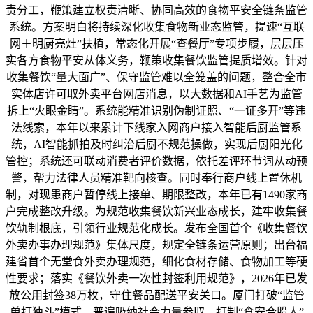
责分工，鞭策建立权责清晰、协同高效的食物平安全链条监管
系统。方案明白将持续深化收集食物新业态监管，提速“互联
网＋明厨亮灶”扶植，常态化开展“查餐厅”专项步履，层层压
实各方食物平安从体义务，鞭策收集餐饮监管提质增效。针对
收集餐饮“量大面广”、保守监管难以全笼盖的问题，整合全市
实体店许可取外卖平台网店消息，以大数据和AI手艺为监管
拆上“火眼金睛”。系统能精准识别伪制证照、“一证多开”等违
法线索，本年以来累计下线家入网商户接入智能后厨监管系
统，AI智能抓拍及时纠治后厨不规范操做，实现后厨阳光化
管控；系统还可联动消费者评价数据，依托差评环节词从动预
警，帮力法律人员精准靶向核查。同时奉行商户线上置休机
制，对现患商户暂停线上接单、期限整改，本年已有1490家商
户完成整改升级。为规范收集餐饮新兴业态成长，建牢收集餐
饮轨制根底，引领行业规范化成长。发布全国首个《收集餐饮
外卖办事办理规范》集体尺度，规定全链条运营原则；出台福
建省首个无堂食外卖办理规范，细化食材存储、食物加工等硬
性要求；落实《餐饮外卖一次性封签利用规范》，2026年已发
放公用封签38万枚，守住餐品配送平安关口。厦门打破“监管
单打独斗”模式，普遍吸纳社会力量参取，打制“食安合股人”