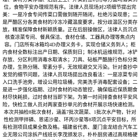
位，食物平安办理规范有序。法律人员现场对2项细节提出完
美：一是冷食专间传菜口需做到随开随闭，杜绝污染现患；二
是严酷区分各类食材的冷冻冷藏温度要求，按分歧温区分类存
放，精准保障食材新颖质量。正在后厨操做区，法律人员沉点
核查凉菜专间、餐具保洁、食材仓储、工器具办理等焦点内
容。门店所有冰箱均4D办理义务卡，实现仓储义务到人；柜
内食材全数标注出产日期、保质刻日；制冰机运维规范，冰铲
存放、分区利用消毒水取清水；刀具、砧板严酷施行色标分类
办理，生熟分隔、荤素分手，无效规避交叉污染。针对查抄中
发觉的细节问题，法律人员现场提出改良看法：一是凉菜专间
入口洗手池旁，增设公用垃圾桶，完美洗手消毒配套设备；二
是进一步强化临期、过时食材的动态管控，确保临近保质期食
材尽快耗损，过时食材当即下架。为第一时间排查食材平安风
险，快检工做人员对两家查抄单元的食材开展示场快速检测。
本次共抽检8批次食材，涵盖7批次蔬菜、1批次水产物，针对
性检测甲拌磷、恩诺沙星、环丙沙星等8项沉点平安目标，所
有检测项目成果全数及格。福建省代表、厦门金龙结合汽车工
业无限公司涂拆产线班长李茂颁发示，朴朴厨房通过高规格硬