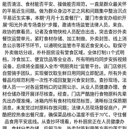
能否清洁、食材能否平安、操做能否规范，一直是群众最关怀
的平易近生问题。做为群众身边不正之风和问题集中整治沉点
平易近生实事，本期“月月十五查餐厅”，厦门市食安办组织开
展“阳光外卖专场查抄”步履，邀请市场监管法律人员，来自、
政协的察看员，记者及食物快检人员配合出击，突击查抄外卖
餐饮运营单元，紧盯食材存储、加工制做、外卖封签、线上消
息公示等环节环节，以通明化监管市平易近食安关心。取保守
外卖做坊分歧，朴朴厨房没有堂食区域，全体打制11个式明
档，冷食加工、便宜饮品等全业态，所有明档均同步安拆视频
设备，后续将全面接入全市“明厨亮灶”监管平台。该门店依托
自营骑手团队，实现餐饮取生鲜日用同网立即配送，所有外卖
餐品均规范利用一次性不成回复复兴食安封签。查抄现场，法
律人员一一对各运营档口的证照公示、从业人员健康办理、食
材仓储办理开展详尽核查。经查，门店严酷施行食物原料先辈
先出办理准绳，冰箱内所有食材均规范标签，清晰标注保质期
消息，未发觉过时原料存放问题；法律人员现场督促商户，严
酷把控热食出餐尺度，确保菜品核心温度不低于70℃，守住餐
品食用平安底线。从查抄环境看，朴朴厨房正在人员健康办
理、食材分类存储、后厨卫生、外卖封签利用等方面均落实到