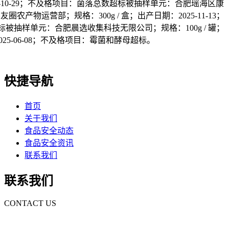
-10-29；不及格项目：菌落总数超标被抽样单元：合肥瑶海区康
运营部；规格：300g / 盒；出产日期：2025-11-13；
超标被抽样单元：合肥晨选收集科技无限公司；规格：100g / 罐；
25-06-08；不及格项目：霉菌和酵母超标。
快捷导航
首页
关于我们
食品安全动态
食品安全资讯
联系我们
联系我们
CONTACT US