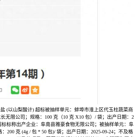
钾盐 (以山梨酸计) 超标被抽样单元：蚌埠市淮上区代玉柱蔬菜商
司；规格：100 克（10 克 X10 包）/ 袋；出产日期：2
西环素超标标称出产企业：阜南县雅豪食物无限公司；被抽样单元：阜
 / 包 * 50 包)/ 袋；出产日期：2025-09-24；不及格