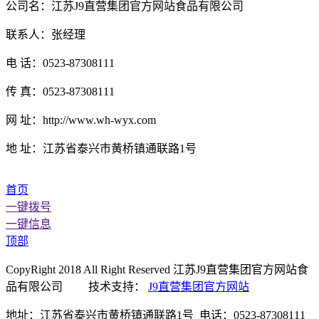
公司名：江苏J9直营集团官方网站食品有限公司
联系人：张经理
电 话：0523-87308111
传 真：0523-87308111
网 址：http://www.wh-wyx.com
地 址：江苏省泰兴市黄桥镇通联路1号
首页
一键拨号
一键信息
顶部
CopyRight 2018 All Right Reserved 江苏J9直营集团官方网站食
品有限公司 技术支持：
J9直营集团官方网站
地址：江苏省泰兴市黄桥镇通联路1号 电话：0523-87308111