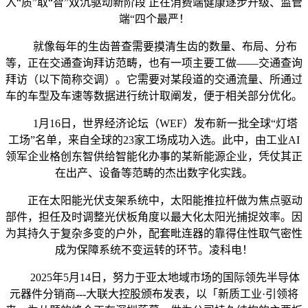
入“质”取“智”双沉驱动新阶段 正在消费端健康逐步升级、监管
端“四个最严！
就像每年的生齿普查需要摸清生齿的数量、布局、分布
等，正在交通查询拜访范畴，也有一项主要工做——交通查询
拜访（以下简称交调）。它需要对某段道的交通流量、所通过
车的车型及车速等数据进行统计取阐发，便于相关部分优化。
1月16日，世界经济论坛（WEF）发布新一批全球“灯塔
工场”名单，来自全球的23家工场成功入选。此中，由工业AI
领军企业格创东智供给智能化办事的某新能源企业，凭仗其正
在出产、设备等范畴的杰出数字化实践。
正在太阳能光伏支架系统中，太阳能推拉杆做为焦点驱动
部件，担任及时调整光伏板角度以最大化太阳光捕捉效率。因
为其持久于复杂多变的户外，配套毗连器的靠得住性取气密性
成为保障系统不变运转的环节。凌科电！
2025年5月14日，努力于亚太地域市场的国际领先半导体
元器件分销商---大联大控股颁布发表，以「新质工业·引领将