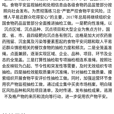
吨。食物平安监视抽检和处相信息由各级食物药品监管部分按
照向社会发布。为贯彻落练习总“严管严控食物平安风险，泛
博人平易近群众吃得安心”的主要，2017年总局将继续组织全
国食物药品监管部分全面推进抽检工做。一是靶向性准绳，以
沉点区域、沉点品种、沉点项目和大型企业为焦点方针，国
度、省、市、县四级靶向沉点各有侧沉，出格是加大对农药兽
药残留、沉金属及污染等要素惹起的食物平安问题和取人平易
近群众慎密相关的餐饮食物的抽检力度和频次。二是全笼盖准
绳，点面兼顾，逐渐实现区域、企业、品种、项目、环节及业
态的全笼盖。三是打算性抽检取专项抽检相连系准绳，按照社
会反映较为凸起、节令性和突发性等需要，及时无效组织专项
抽检。四是抽检效能取质量并沉准绳，针对抽检工做质量、摸
索组织开展食物平安评价性抽检工做。同时，加强运营环节食
用农产物监视抽检工做，通过成立集中买卖市场档案，明白辖
区风险品种和风险项目清单，及时传递、发布抽检成果，逃溯
不及格产物的来历和流向等行动，进一步促用农产物平安。