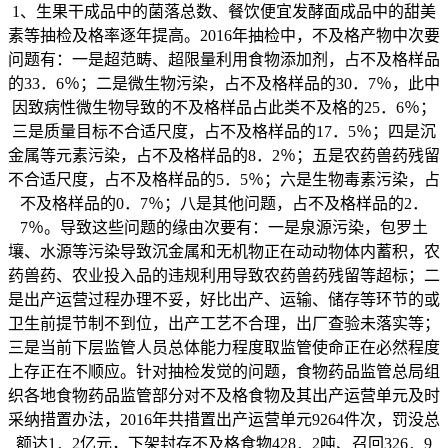
1、生果干成品中的菌落总数、餐饮便宜发酵面成品中的甜美
素等抽检及格率逐年提高。2016年抽检中，不及格产物中次要
问题有：一是超范畴、超限量利用食物添加剂，占不及格样品
的33．6％；二是微生物污染，占不及格样品的30．7％，此中
因致病性微生物导致的不及格样品占此类不及格的25．6％；
三是质量目标不合适尺度，占不及格样品的17．5％；四是沉
金属等元素污染，占不及格样品的8．2％；五是农药兽药残留
不合适尺度，占不及格样品的5．5％；六是生物毒素污染，占
不及格样品的0．7％；八是其他问题，占不及格样品的2．
7％。导致这些问题的缘由次要有：一是泉源污染，包罗土
壤、水源等污染导致沉金属和无机物正在动动物体内蓄积，农
药兽药、农业投入品的违规利用导致农药兽药残留等超标；二
是出产运营过程办理不妥，好比出产、运输、储存等环节的或
卫生前提节制不到位，出产工艺不合理，出厂查验未落实等；
三是当前下层监管人员总体能力程度取监管使命正在必然程度
上存正在不顺应。针对抽检发觉的问题，食物药品监管总局组
织各地食物药品监管部分对不及格食物及其出产运营单元及时
采纳措置办法，2016年共措置出产运营单元9264件次，罚没总
额达1．2亿元，下架封存不及格食物428．2吨、召回326．9