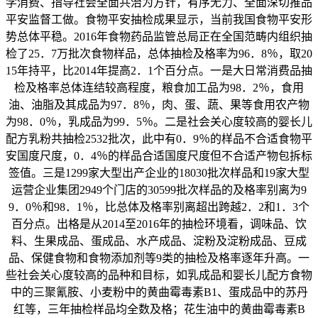
学消费、指导社会全面共治为方针，有序无力、全面深切推品
平安监督工做。食物平安抽检成果显示，当前我国食物平安形
势总体平稳。2016年食物药品监管总局正在全国范畴内组织抽
检了25．7万批次食物样品，总体抽检及格率为96．8％，取20
15年持平，比2014年提高2．1个百分点。一是大日常消费品抽
检及格率总体连结较高程度，粮食加工品为98．2％，食用
油、油脂及其成品为97．8％，肉、蛋、蔬、果等食用农产物
为98．0％，乳成品为99．5％。二是社会关心度较高的婴长儿
配方乳粉共抽检2532批次，此中有0．9％的样品不合适食物平
安国度尺度，0．4％的样品合适国度尺度但不合适产物包拆标
签值。三是1299家大型出产企业的18030批次样品和19家大型
运营企业集团2949个门店的30599批次样品的及格率别离为9
9．0％和98．1％，比总体及格率别离超出跨越2．2和1．3个
百分点。出格是从2014至2016年的抽检环境看，调味品、饮
料、生果成品、蛋成品、水产成品、淀粉及淀粉成品、豆成
品、保健食物和食物添加剂等9类的抽检及格率逐年升高。一
些社会关心度较高的品种和目标，如乳成品和婴长儿配方食物
中的三聚氰胺、小麦粉中的黄曲霉毒素B1、蛋成品中的苏丹
红等，三年抽检样品均全数及格；花生油中的黄曲霉毒素B