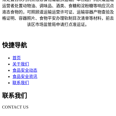
运营者处置动物油、调味品、酒类、食糖和淀粉糖等响应沉点
液态食物的，可照顾道运输运营许可证、运输容器产物查验及
格证明、容器照片、食物平安办理轨制目次清单等材料，前去
该区市场监管局申请打点准运证。
快捷导航
首页
关于我们
食品安全动态
食品安全资讯
联系我们
联系我们
CONTACT US