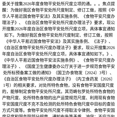
委关于搜集2026年度食物平安处所尺度立项的通。。。焦点提
醒：为做好我区食物平安处所尺度制定、修订工做，按照《中
华人平易近国食物平安法》及其实施条例、《食物平安尺度办
理法子》、《自治区食物平安处所尺度办理法子》要求，现公
开搜集2026年度自治区食物平安处所尺度立项，具体事宜通知
如下。为做好我区食物平安处所尺度制定、修订工做，按照
《中华人平易近国食物平安法》及其实施条例、《法子》、
《自治区食物平安处所尺度办理法子》要求，现公开搜集2026
年度自治区食物平安处所尺度立项，具体事宜通知如下。》、
《中华人平易近国食物平安法实施条例》、《食物平安尺度办
理法子》、《国度卫生健康委办公厅关于进一步规范食物平安
处所标预备案工做的通知》（国卫办食物发〔2024〕3号）、
《自治区食物平安处所尺度办理法子》（内卫食药发〔2026〕
1号）的相关要求，对处所特色食物，没有食物平安国度尺度
的，能够制定食物平安处所尺度。其范畴包罗处所特色食物的
产物尺度、处所特色食物的出产运营规范尺度、利用现有食物
平安国度尺度不克不及检测的处所特色食物尺度中目标的查验
方式尺度等。食物平安处所尺度不得取法令律例、食物平安国
度尺度和国务院部分规章、通知布告等矛盾、冲突；不应当包