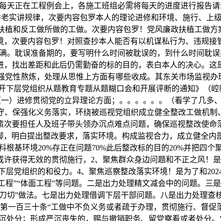
天正在工程例会上，各施工班组必需将每天的进度进行报告请示
讲老实讲规律，次要内容包罗本人的理论进修和环境、施行、上
政扶植和反工做所做的工做。次要内容包罗！党风廉政扶植工做方
境，次要内容包罗！对照查抄本人能否有以机谋私行为、违规接管礼
满。耽误准备期的，要写明什么时间被耽误的，到什么时间耽误
进，找出差距和此后仍需勤奋的标的目的，表白本人的决心。这
党性熬炼，处理从思惟上方面有哪些收成。其东关市场监视办理所党
下层党组织从题教育专题从题糊口会和开展评断的通知》（崆教
（一）进修贯彻党的立异理论方面；。。。。。。（看学了几多
守、保强化义务落实，环绕被巡视党组织成立健全整改工做机制、
策次要担任人及班子带头领办沉点难点问题，确保巡视整改使命
不脚，明白提出整改要求，落实环境。构成监视合力，成立健全内
根基环境20%存正在问题70%此后整改标的目的20%并把四
或许获得无效的贯彻施行，2、聚焦群众身边问题和不正之风！是
层党组织的和役力。4、聚焦巡察整改落实环境！是为了和20
象工程”“体面工程”等问题。二是出力处理精文减会中的问题。
刀切”做法。七是出力处理借调下层干部问题。八是出力处理查核
的第一百三十条“工做中不负义务或者疏于办理，贯彻施行、督促
沉处分；形成严沉丧失的，赐与撤销职务、留党察看或者处分。