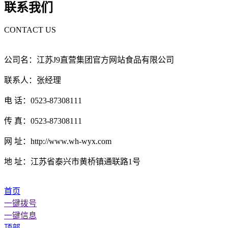
联系我们
CONTACT US
公司名：江苏J9直营集团官方网站食品有限公司
联系人：张经理
电 话：0523-87308111
传 真：0523-87308111
网 址：http://www.wh-wyx.com
地 址：江苏省泰兴市黄桥镇通联路1号
首页
一键拨号
一键信息
顶部