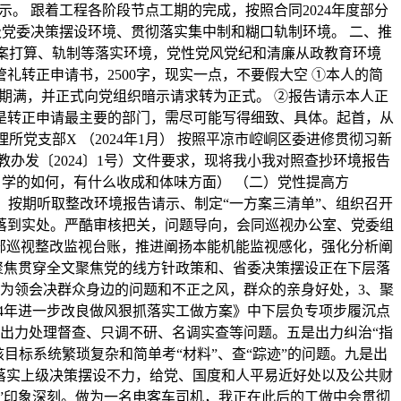
。 跟着工程各阶段节点工期的完成，按照合同2024年度部分
级党委决策摆设环境、贯彻落实集中制和糊口轨制环境。 二、推
案打算、轨制等落实环境，党性党风党纪和清廉从政教育环境
转正申请书，2500字，现实一点，不要假大空 ①本人的简
期满，并正式向党组织暗示请求转为正式。 ②报告请示本人正
是转正申请最主要的部门，需尽可能写得细致、具体。起首，从
支部X （2024年1月） 按照平凉市崆峒区委进修贯彻习新
办发〔2024〕1号）文件要求，现将我小我对照查抄环境报告
、学的如何，有什么收成和体味方面） （二）党性提高方
按期听取整改环境报告请示、制定“一方案三清单”、组织召开
落到实处。严酷审核把关，问题导向，会同巡视办公室、党委组
部巡视整改监视台账，推进阐扬本能机能监视感化，强化分析阐
个聚焦贯穿全文聚焦党的线方针政策和、省委决策摆设正在下层落
为领会决群众身边的问题和不正之风，群众的亲身好处，3、聚
24年进一步改良做风狠抓落实工做方案》中下层负专项步履沉点
三是出力处理督查、只调不研、名调实查等问题。五是出力纠治“指
目标系统繁琐复杂和简单考“材料”、查“踪迹”的问题。九是出
落实上级决策摆设不力，给党、国度和人平易近好处以及公共财
”印象深刻。做为一名电客车司机，我正在此后的工做中会贯彻