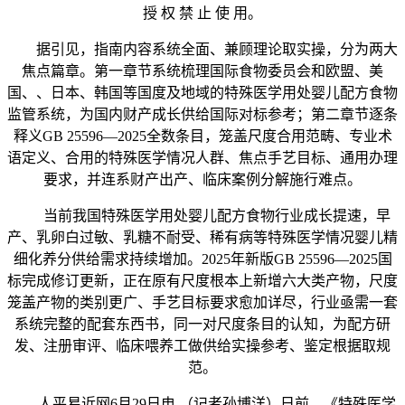
授 权 禁 止 使 用。
据引见，指南内容系统全面、兼顾理论取实操，分为两大
焦点篇章。第一章节系统梳理国际食物委员会和欧盟、美
国、、日本、韩国等国度及地域的特殊医学用处婴儿配方食物
监管系统，为国内财产成长供给国际对标参考；第二章节逐条
释义GB 25596—2025全数条目，笼盖尺度合用范畴、专业术
语定义、合用的特殊医学情况人群、焦点手艺目标、通用办理
要求，并连系财产出产、临床案例分解施行难点。
当前我国特殊医学用处婴儿配方食物行业成长提速，早
产、乳卵白过敏、乳糖不耐受、稀有病等特殊医学情况婴儿精
细化养分供给需求持续增加。2025年新版GB 25596—2025国
标完成修订更新，正在原有尺度根本上新增六大类产物，尺度
笼盖产物的类别更广、手艺目标要求愈加详尽，行业亟需一套
系统完整的配套东西书，同一对尺度条目的认知，为配方研
发、注册审评、临床喂养工做供给实操参考、鉴定根据取规
范。
人平易近网6月29日电 （记者孙博洋）日前，《特殊医学