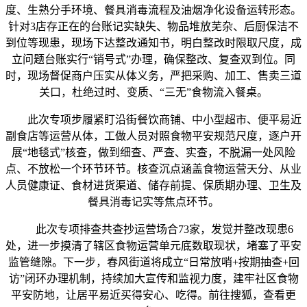
度、生熟分手环境、餐具消毒流程及油烟净化设备运转形态。
针对3店存正在的台账记实缺失、物品堆放芜杂、后厨保洁不
到位等现患，现场下达整改通知书，明白整改时限取尺度，成
立问题台账实行“销号式”办理，确保整改、复查双到位。同
时，现场督促商户压实从体义务，严把采购、加工、售卖三道
关口，杜绝过时、变质、“三无”食物流入餐桌。
此次专项步履紧盯沿街餐饮商铺、中小型超市、便平易近
副食店等运营从体，工做人员对照食物平安规范尺度，逐户开
展“地毯式”核查，做到细查、严查、实查，不脱漏一处风险
点、不放松一个环节环节。核查沉点涵盖食物运营天分、从业
人员健康证、食材进货渠道、储存前提、保质期办理、卫生及
餐具消毒记实等焦点环节。
此次专项排查共查抄运营场合73家，发觉并整改现患6
处，进一步摸清了辖区食物运营单元底数取现状，堵塞了平安
监管缝隙。下一步，春风街道将成立“日常放哨+按期抽查+回
访”闭环办理机制，持续加大宣传和监视力度，建牢社区食物
平安防地，让居平易近买得安心、吃得。前往搜狐，查看更