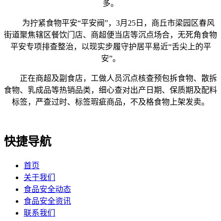
多。
为拧紧食物平安“平安阀”，3月25日，商丘市梁园区春风
街道聚焦辖区餐饮门店、商超便当店等沉点场合，无死角食物
平安专项排查整治，以现实步履守护居平易近“舌尖上的平
安”。
正在商超及副食店，工做人员沉点核查预包拆食物、散拆
食物、乳成品等热销品类，细心查对出产日期、保质期及配料
标签，严查过时、标签瑕疵商品，不及格食物上架发卖。
快捷导航
首页
关于我们
食品安全动态
食品安全资讯
联系我们