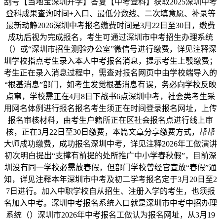
刮号【当地宝深圳升学】答复【中考登科】获取2025深圳中考
登科成果查询时间+入口、最低分数线、二次填意愿、补录等
最新动静2026深圳中考报名缴费时间是3月22日至30日，缴费
成功后视为完成报名，考生可通过深圳市中考招生办理系统
（）或“深圳市招生测验办公室”微信号进行缴费，详见注释深
圳学校指点考生录入本人中考报名消息，提示考生上彀缴费；
考生正在录入消息过程中，需查对报名网页中由学校端导入的
“根基消息”部门，如考生发觉根基消息有误，务必向学校反映
点窜，学校需正在4月8日下战书6点深圳中考，社会类考生采
用网名体例进行报名报名考生须正在时间登录报名网址，上传
报名审核材料，由考生户籍所正在区社会报名点进行线上审
核，正在3月22日至30日缴费，本篇文章分享缴费方式，帮帮
大师成功缴费，成功报名深圳中考，详见注释2026年工做演讲
初次明白提出“支撑有前提的处所推广中小学春秋假”，目前深
圳没有同一学校必需放春假，但部门学校曾经官宣放“春假”通
知，详见注释本年深圳市中考及初二学考报名定于3月20日至2
7日进行。加入中职学校自从招生、注册入学的考生，也须报
名加入中考。深圳中考报名系统入口就是深圳市中考中招办理
系统（）深圳市2026年中考报名工做认为报名网址，从3月19