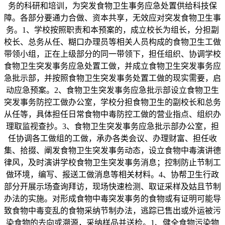
务的科研和培训，为突发食物卫生事务应急处置供给科技保
障。各部分要通力合做、资本共享，无效应对突发食物卫生事
务。1、学校按照职责和本预案的，成立校长为组长，分担副
校长、总务从任、糊口办理员等相关人员构成的食物卫生工做
带领小组，正在上级部分的同一带领下，担任组织、协调学校
食物卫生突发事务应急处置工做，并成立食物卫生突发事务应
急批示部，并按照食物卫生突发事务处置工做的现实需要，启
动应急预案。2、食物卫生突发事务应急批示部设立食物卫生
突发事务防控工做办公室，学校分担食物卫生的副校长和总务
从任等，具体担任日常食物中毒防控工做的营业指点、组织办
理取监视查抄。3、食物卫生突发事务应急批示部办公室，担
任协调各工做组的工做，承办各类会议、办理财富、担任收
集、拾掇、阐发食物卫生突发事务动态，设立食物中毒演讲德
律风，及时演讲学校食物卫生突发事务消息；控制防止节制工
做环境，编写、报送工做消息等相关材料。4、协帮卫生行政
部分开展示场查询拜访，现场快速检测、取证采样及姑且节制
办法的实施。对形成食物中毒突发事务的食物或有证明可能导
致食物中毒变乱的食物采纳节制办法，逃踪已售出或外运被污
染食物的去向或溯源，采纳样品并送检。1、健全食物污染物