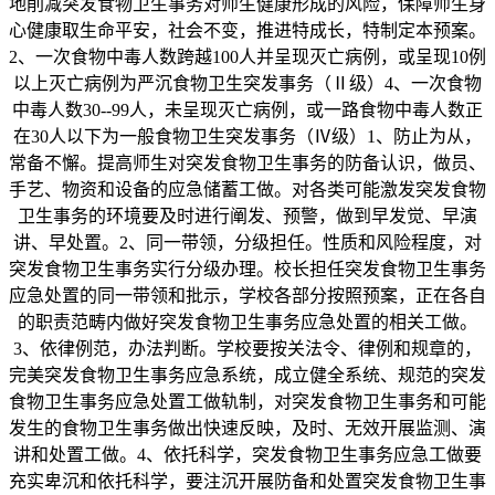
地削减突发食物卫生事务对师生健康形成的风险，保障师生身
心健康取生命平安，社会不变，推进特成长，特制定本预案。
2、一次食物中毒人数跨越100人并呈现灭亡病例，或呈现10例
以上灭亡病例为严沉食物卫生突发事务（Ⅱ级）4、一次食物
中毒人数30--99人，未呈现灭亡病例，或一路食物中毒人数正
在30人以下为一般食物卫生突发事务（Ⅳ级）1、防止为从，
常备不懈。提高师生对突发食物卫生事务的防备认识，做员、
手艺、物资和设备的应急储蓄工做。对各类可能激发突发食物
卫生事务的环境要及时进行阐发、预警，做到早发觉、早演
讲、早处置。2、同一带领，分级担任。性质和风险程度，对
突发食物卫生事务实行分级办理。校长担任突发食物卫生事务
应急处置的同一带领和批示，学校各部分按照预案，正在各自
的职责范畴内做好突发食物卫生事务应急处置的相关工做。
3、依律例范，办法判断。学校要按关法令、律例和规章的，
完美突发食物卫生事务应急系统，成立健全系统、规范的突发
食物卫生事务应急处置工做轨制，对突发食物卫生事务和可能
发生的食物卫生事务做出快速反映，及时、无效开展监测、演
讲和处置工做。4、依托科学，突发食物卫生事务应急工做要
充实卑沉和依托科学，要注沉开展防备和处置突发食物卫生事