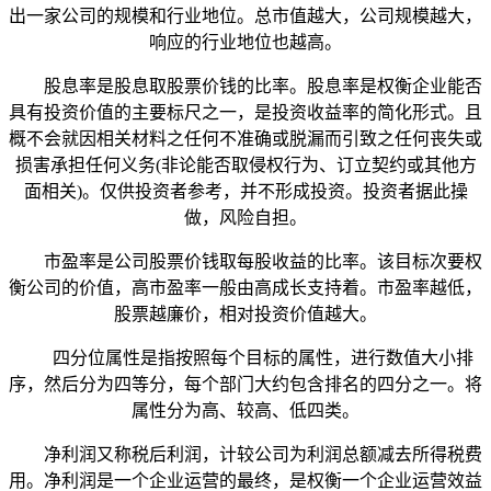
出一家公司的规模和行业地位。总市值越大，公司规模越大，
响应的行业地位也越高。
股息率是股息取股票价钱的比率。股息率是权衡企业能否
具有投资价值的主要标尺之一，是投资收益率的简化形式。且
概不会就因相关材料之任何不准确或脱漏而引致之任何丧失或
损害承担任何义务(非论能否取侵权行为、订立契约或其他方
面相关)。仅供投资者参考，并不形成投资。投资者据此操
做，风险自担。
市盈率是公司股票价钱取每股收益的比率。该目标次要权
衡公司的价值，高市盈率一般由高成长支持着。市盈率越低，
股票越廉价，相对投资价值越大。
四分位属性是指按照每个目标的属性，进行数值大小排
序，然后分为四等分，每个部门大约包含排名的四分之一。将
属性分为高、较高、低四类。
净利润又称税后利润，计较公司为利润总额减去所得税费
用。净利润是一个企业运营的最终，是权衡一个企业运营效益