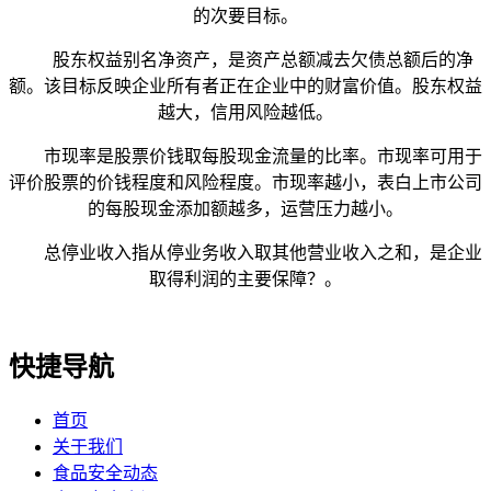
的次要目标。
股东权益别名净资产，是资产总额减去欠债总额后的净
额。该目标反映企业所有者正在企业中的财富价值。股东权益
越大，信用风险越低。
市现率是股票价钱取每股现金流量的比率。市现率可用于
评价股票的价钱程度和风险程度。市现率越小，表白上市公司
的每股现金添加额越多，运营压力越小。
总停业收入指从停业务收入取其他营业收入之和，是企业
取得利润的主要保障？。
快捷导航
首页
关于我们
食品安全动态