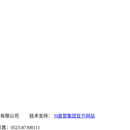
集团官方网站食品有限公司 技术支持：
J9直营集团官方网站
0523-87308111