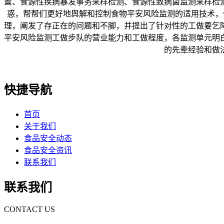
置、食源性疾病暴发事务采样检测、食源性致病菌监测采样检
惑，帮帮们更好地舆解和控制食物平安风险监测的适用技术，们
理，阐发了存正在的问题和不脚，并提出了针对性的工做要乞
平安风险监测工做步队的营业能力和工做程度，各监测单元明
的先辈经验和做
快捷导航
首页
关于我们
食品安全动态
食品安全资讯
联系我们
联系我们
CONTACT US