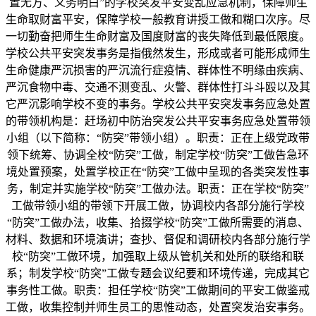
置无方、义务明白”的学校突发平安变乱应急机制，保障师生
生命取财富平安，保障学校一般教育讲授工做和糊口次序。尽
一切勤奋把师生生命财富及国度财富的丧失降低到最低限度。
学校公共平安突发事务是指俄然发生，形成或者可能形成师生
生命健康严沉损害的严沉流行症疫情、群体性不明缘由疾病、
严沉食物中毒、交通不测变乱、火警、群体性打斗斗殴以及其
它严沉影响学校不变的事务。学校公共平安突发事务应急处置
的带领机构是：赶场初中防治突发公共平安事务应急处置带领
小组（以下简称：“防突”带领小组）。职责：正在上级党政带
领下统筹、协调全校“防突”工做，制定学校“防突”工做告急环
境处置预案，处置学校正在“防突”工做中呈现的各类突发性事
务，制定并实施学校“防突”工做办法。职责：正在学校“防突”
工做带领小组的带领下开展工做，协调校内各部分施行学校
“防突”工做办法，收集、拾掇学校“防突”工做所需要的消息、
材料、数据和环境演讲；查抄、督促和调研校内各部分施行学
校“防突”工做环境，加强取上级从管机关和处所的联络和联
系；制发学校“防突”工做专题会议纪要和环境传递，完成其它
事务性工做。职责：担任学校“防突”工做期间的平安工做鉴戒
工做，收集控制并师生员工的思惟动态，处置突发治安事务。