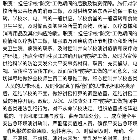
职责：担任学校“防突”工做期间的后勤及物资保障。施行对学
校所有公共场合的消毒工做，及时供给交通东西并确保一般运
转，学校水、电、气的一般供应，学校食堂的一般运转和食物
卫生平安，及时储蓄脚够应急所需的食物、药品、医疗器械和
消毒用品及其他响应物质。职责：担任学校“防突”工做期间的
疫情和医疗救护工做，加强取万州疾病防止节制核心和处所相
关卫生院、病院的联系。及时控制并向学校演讲疫情和获疗救
护环境，指点全校师生员工准确开展“防突”工做，及时为宣传
供给科学的防治突发公共平安事务材料。职责：充实操纵、电
视、宣传栏等宣传东西，反面宣传“防突”工做的严沉意义，深
切详尽地做好全校师生员工的思惟工做，细心控制并学校各类
人员的思惟环境，及时化解息争除他们的思惟承担和各类矛
盾，连结学校的不变，做好讲授打算的调整放置，连结讲授工
做的有序开展。政纪，从沉、从快查处正在“防突”工做期间中
的各类违法乱纪行为，对不从命学校决定、组织放置或临阵逃
脱的、干部和职工赐与教育、曲至规律处分。1、成立健全平
安告急环境演讲轨制，严酷落实值班人员，确保平安告急环境
消息报送渠道通顺、运转有序。3、时做到及时、精确、全
面、不漏报、不虚报。演讲内容为：变乱发生的时间、地址、