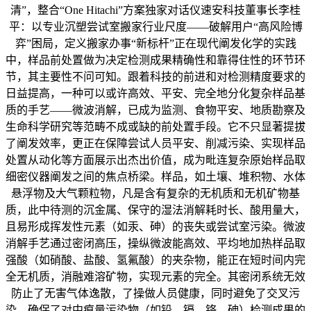
清”，整合“One Hitachi”方案独家对话仪速安科技董事长李桂
平：以专业沉塑尝试室搬家行业尺度——破解用户“高风险博
弈”困局，定义搬家办事“新标杆”正在现代阐发化学的实践
中，样品前处置做为决定检测成果精确性和靠得住性的环节环
节，其主要性不问可知。跟着科技的前进和对检测精度要求的
日益提高，一种可以或许高效、平安、完全地分化复杂样品基
质的手艺——微波消解，已成为监测、食物平安、地质勘察及
生命科学研究等范畴不成或缺的前处置手段。它不只显著提拔
了阐发效率，更正在保障尝试人员平安、削减污染、实现样品
处置从动化等方面展示出杰出价值，成为毗连复杂原始样品取
细密仪器阐发之间的焦点桥梁。样品，如土壤、堆积物、水体
悬浮物及大气颗粒物，凡是含有复杂的无机质和无机矿物基
质，此中待测的沉金属、保守的湿法消解耗时长、酸用量大，
且易形成挥发性元素（如汞、砷）的丧失或尝试室污染。微波
消解手艺通过密闭高压，操纵微波能高效、平均地加热样品取
强酸（如硝酸、盐酸、氢氟酸）的夹杂物，能正在短时间内完
全无机质，消融难溶矿物，实现元素的完全。其密闭系统无效
防止了无害气体逸散，了操做人员健康，同时避免了交叉污
染，确保了对中痕量污染物（如铅、镉、铬、砷）检测成果的