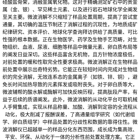
硅酸盐骨架，消融金属氧化物。这对于精确测定矿石中的贵金
属（金、银）、罕见稀土元素、以及进行岩石地球化学全阐发
至关主要。微波消解不只缩短了样品处置周期，提高了尝试室
通量，其切确的温压节制还了消解过程的沉现性，为地质成矿
纪律研究、资本评价、地球化学查询拜访供给了高质量、可比
性强的根本数据。正在生物医学、药学及生物手艺范畴，对生
物组织、血液、尿液、细胞等样品中微量元素、卵白质布局等
的阐发日益深切。这些样品富含无机物，且方针物浓度极低，
对前处置的暖和性取完全性要求极高。微波消解正在生物样品
前处置中展示出奇特劣势。它能正在较短时间内完成对生物组
织的完全消解，无效连系态的金属离子（如铁、锌、铜），避
免长时间加热导致的元素挥发或吸附丧失。对于卵白质等大，
微波辅帮的酸水解或酶解可加快反映历程，提高肽段产率，有
益于后续的质谱阐发。此外，微波消解的从动化平台可取机械
人手臂集成，实现从样品称量、加酸、消解到定容的全流程从
动化，极大削减了报酬误差，了高通量组学研究（如代谢组
学、卵白质组学）中样品处置的分歧性和数据的靠得住性。微
波消解仪已超越单一的样品分化东西范围，成长成为集高效、
平安、环保、从动化于一体的分析性前处置处理方案。它正