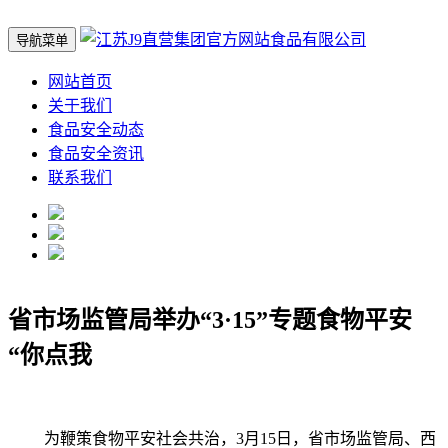
导航菜单
网站首页
关于我们
食品安全动态
食品安全资讯
联系我们
省市场监管局举办“3·15”专题食物平安
“你点我
为鞭策食物平安社会共治，3月15日，省市场监管局、西