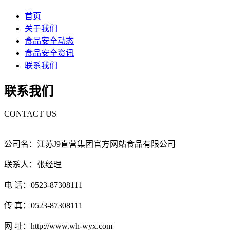
首页
关于我们
食品安全动态
食品安全资讯
联系我们
联系我们
CONTACT US
公司名：江苏J9直营集团官方网站食品有限公司
联系人：张经理
电 话：0523-87308111
传 真：0523-87308111
网 址：http://www.wh-wyx.com